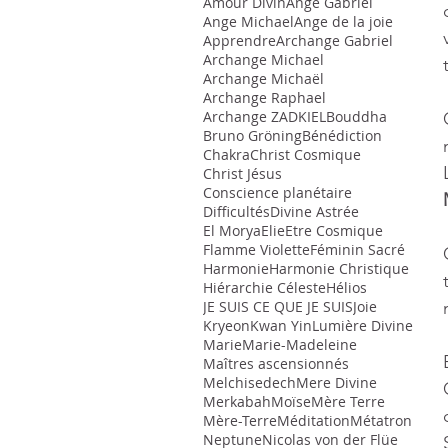
Amour Divin
Ange Gabriel
Ange Michael
Ange de la joie
Apprendre
Archange Gabriel
Archange Michael
Archange Michaël
Archange Raphael
Archange ZADKIEL
Bouddha
Bruno Gröning
Bénédiction
Chakra
Christ Cosmique
Christ Jésus
Conscience planétaire
Difficultés
Divine Astrée
El Morya
Elie
Etre Cosmique
Flamme Violette
Féminin Sacré
Harmonie
Harmonie Christique
Hiérarchie Céleste
Hélios
JE SUIS CE QUE JE SUIS
Joie
Kryeon
Kwan Yin
Lumière Divine
Marie
Marie-Madeleine
Maîtres ascensionnés
Melchisedech
Mere Divine
Merkabah
Moïse
Mère Terre
Mère-Terre
Méditation
Métatron
Neptune
Nicolas von der Flüe