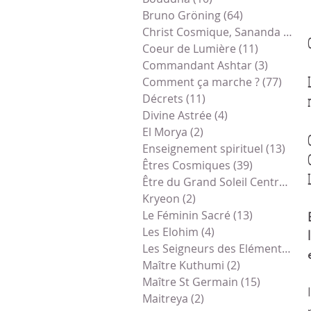
Bruno Gröning
(64)
64 posts
Christ Cosmique, Sananda
(78)
7
Coeur de Lumière
(11)
11 posts
Commandant Ashtar
(3)
3 posts
Comment ça marche ?
(77)
77 po
Décrets
(11)
11 posts
Divine Astrée
(4)
4 posts
El Morya
(2)
2 posts
Enseignement spirituel
(13)
13 p
Êtres Cosmiques
(39)
39 posts
Être du Grand Soleil Central
(1)
1
Kryeon
(2)
2 posts
Le Féminin Sacré
(13)
13 posts
Les Elohim
(4)
4 posts
Les Seigneurs des Eléments
(1)
1
Maître Kuthumi
(2)
2 posts
Maître St Germain
(15)
15 posts
Maitreya
(2)
2 posts