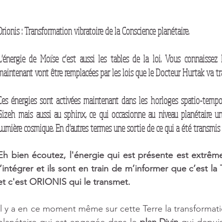
8 posts
Orionis : Transformation vibratoire de la Conscience planétaire.
L'énergie de Moïse c’est aussi les tables de la loi. Vous connaissez l
sts
maintenant vont être remplacées par les lois que le Docteur Hurtak va t
Ces énergies sont activées maintenant dans les horloges spatio-tempore
osts
Gizeh mais aussi au sphinx, ce qui occasionne au niveau planétaire u
Lumière cosmique. En d'autres termes une sortie de ce qui a été transmis e
 post
Eh bien écoutez, l'énergie qui est présente est extrême
l’intégrer et ils sont en train de m’informer que c’est la 
 post
et c'est ORIONIS qui le transmet.
Il y a en ce moment même sur cette Terre la transformati