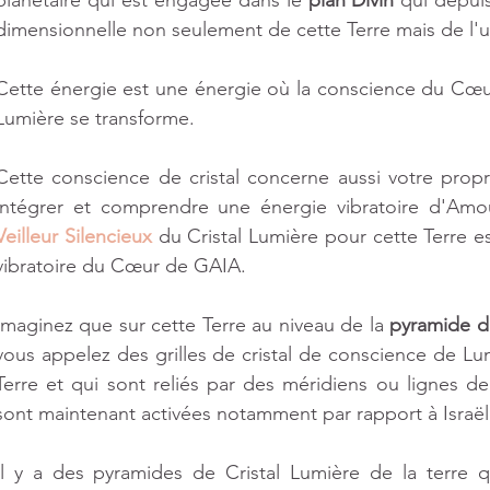
planétaire qui est engagée dans le 
plan Divin
 qui depui
ts
dimensionnelle non seulement de cette Terre mais de l'un
Cette énergie est une énergie où la conscience du Cœur
Lumière se transforme.
Cette conscience de cristal concerne aussi votre prop
Veilleur Silencieux
 du Cristal Lumière pour cette Terre es
vibratoire du Cœur de GAIA.
Imaginez que sur cette Terre au niveau de la 
pyramide d
vous appelez des grilles de cristal de conscience de Lum
Terre et qui sont reliés par des méridiens ou lignes de f
sont maintenant activées notamment par rapport à Israël
Il y a des pyramides de Cristal Lumière de la terre q