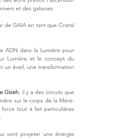
s des éons prévoit l'ascension 
ivers et des galaxies.
 de GAIA en tant que Cristal 
re ADN dans la Lumière pour 
intégrer et comprendre une énergie vibratoire d'Amour Lumière et le concept du 
t un éveil, une transformation 
e Gizeh
, il y a des circuits que 
ière sur le corps de la Mère- 
orce tout à fait particulières 
.
ui vont projeter une énergie 