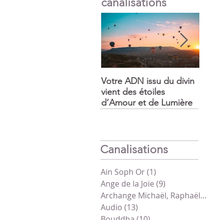
canalisations
Votre ADN issu du divin
La f
vient des étoiles
somm
d’Amour et de Lumière
prépa
Canalisations
Ain Soph Or
(1)
1 post
Ange de la Joie
(9)
9 posts
Archange Michaël, Raphaël, Gabriel
Audio
(13)
13 posts
Bouddha
(10)
10 posts