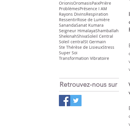
Orionis
Oromasis
Paix
Prière
Problèmes
Présence I AM
Rayons Divins
Respiration
Ressentir
Rose de Lumière
Sananda
Sanat Kumara
Seigneur Himalaya
Shamballah
Shekinah
Shiva
Soleil Central
Soleil central
St Germain
Ste Thérèse de Lisieux
Stress
Super Soi
Transformation Vibratoire
Retrouvez-nous sur