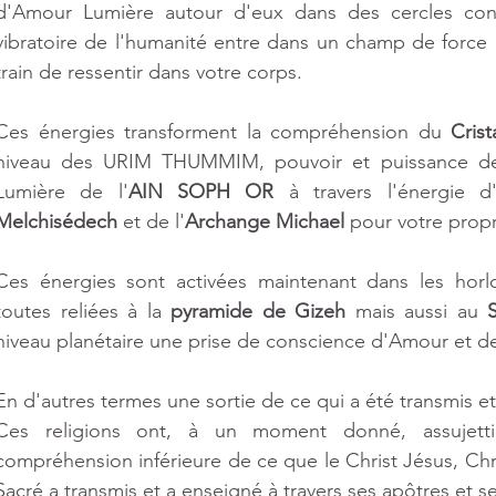
d'Amour Lumière autour d'eux dans des cercles conc
vibratoire de l'humanité entre dans un champ de force
train de ressentir dans votre corps.
Ces énergies transforment la compréhension du 
Crist
niveau des URIM THUMMIM, pouvoir et puissance de Lu
Lumière de l'
AIN SOPH OR
 à travers l'énergie d
Melchisédech
 et de l'
Archange Michael 
pour votre propr
Ces énergies sont activées maintenant dans les horlo
toutes reliées à la 
pyramide de Gizeh
 mais aussi au 
niveau planétaire une prise de conscience d'Amour et d
En d'autres termes une sortie de ce qui a été transmis et
Ces religions ont, à un moment donné, assujetti
compréhension inférieure de ce que le Christ Jésus, Ch
Sacré a transmis et a enseigné à travers ses apôtres et se