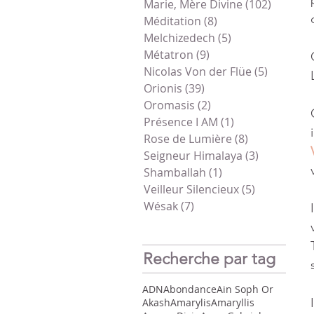
Marie, Mère Divine
(102)
102 pos
Méditation
(8)
8 posts
Melchizedech
(5)
5 posts
Métatron
(9)
9 posts
Nicolas Von der Flüe
(5)
5 posts
Orionis
(39)
39 posts
Oromasis
(2)
2 posts
Présence I AM
(1)
1 post
Rose de Lumière
(8)
8 posts
Seigneur Himalaya
(3)
3 posts
Shamballah
(1)
1 post
Veilleur Silencieux
(5)
5 posts
Wésak
(7)
7 posts
Recherche par tag
ADN
Abondance
Ain Soph Or
Akash
Amarylis
Amaryllis