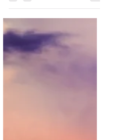
végétal et que la beauté de ce règne
puisse exister sur cet