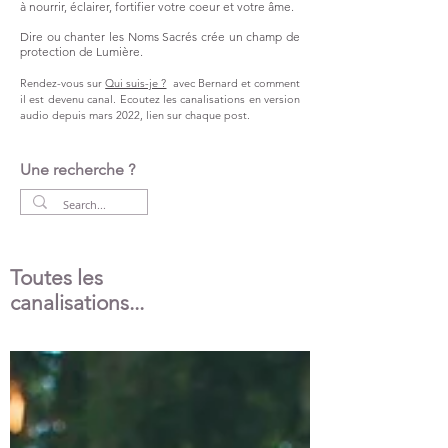
à nourrir, éclairer, fortifier votre coeur et votre âme.
Dire ou chanter les Noms Sacrés crée un champ de
protection de Lumière.
Rendez-vous sur
Qui suis-je ?
avec Bernard et comment
il est devenu canal.
Ecoutez les canalisations en version
audio
depuis
mars 2022,
lien
sur chaque post.
Une recherche ?
Toutes les
canalisations...