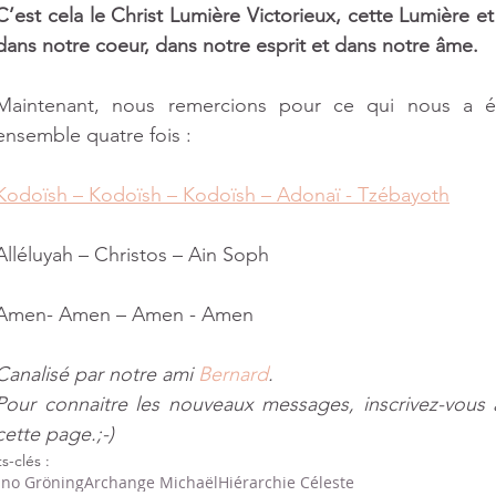
C’est cela le Christ Lumière Victorieux, cette Lumière et
dans notre coeur, dans notre esprit et dans notre âme.  
Maintenant, nous remercions pour ce qui nous a ét
ensemble quatre fois :
Kodoïsh – Kodoïsh – Kodoïsh – Adonaï - Tzébayoth
Alléluyah – Christos – Ain Soph
Amen- Amen – Amen - Amen
Canalisé par notre ami 
Bernard
​.
Pour connaitre les nouveaux messages, inscrivez-vous 
cette page.;-)
s-clés :
no Gröning
Archange Michaël
Hiérarchie Céleste