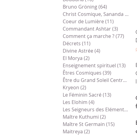
Bruno Gröning
(64)
64 posts
Christ Cosmique, Sananda
(78)
7
Coeur de Lumière
(11)
11 posts
Commandant Ashtar
(3)
3 posts
Comment ça marche ?
(77)
77 po
Décrets
(11)
11 posts
Divine Astrée
(4)
4 posts
El Morya
(2)
2 posts
Enseignement spirituel
(13)
13 p
Êtres Cosmiques
(39)
39 posts
Être du Grand Soleil Central
(1)
1
Kryeon
(2)
2 posts
Le Féminin Sacré
(13)
13 posts
Les Elohim
(4)
4 posts
Les Seigneurs des Eléments
(1)
1
Maître Kuthumi
(2)
2 posts
Maître St Germain
(15)
15 posts
Maitreya
(2)
2 posts