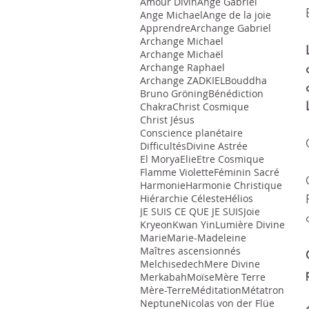
Amour Divin
Ange Gabriel
Ange Michael
Ange de la joie
Apprendre
Archange Gabriel
Archange Michael
Archange Michaël
Archange Raphael
Archange ZADKIEL
Bouddha
Bruno Gröning
Bénédiction
Chakra
Christ Cosmique
Christ Jésus
Conscience planétaire
Difficultés
Divine Astrée
El Morya
Elie
Etre Cosmique
Flamme Violette
Féminin Sacré
Harmonie
Harmonie Christique
Hiérarchie Céleste
Hélios
JE SUIS CE QUE JE SUIS
Joie
Kryeon
Kwan Yin
Lumière Divine
Marie
Marie-Madeleine
Maîtres ascensionnés
Melchisedech
Mere Divine
Merkabah
Moïse
Mère Terre
Mère-Terre
Méditation
Métatron
Neptune
Nicolas von der Flüe