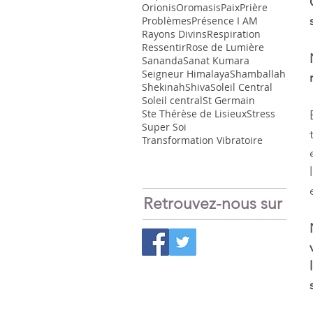
Orionis
Oromasis
Paix
Prière
Problèmes
Présence I AM
Rayons Divins
Respiration
Ressentir
Rose de Lumière
Sananda
Sanat Kumara
Seigneur Himalaya
Shamballah
Shekinah
Shiva
Soleil Central
Soleil central
St Germain
Ste Thérèse de Lisieux
Stress
Super Soi
Transformation Vibratoire
Retrouvez-nous sur