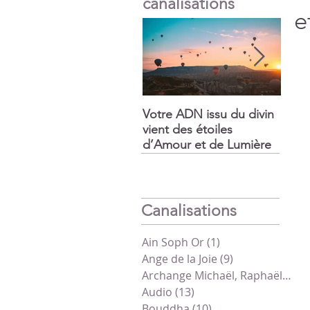
canalisations
e
Votre ADN issu du divin
La f
vient des étoiles
somm
d’Amour et de Lumière
prépa
Canalisations
Ain Soph Or
(1)
1 post
Ange de la Joie
(9)
9 posts
Archange Michaël, Raphaël, Gabriel
Audio
(13)
13 posts
Bouddha
(10)
10 posts