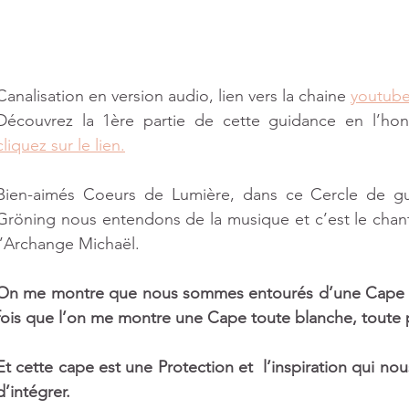
8 posts
Canalisation en version audio, lien vers la chaine 
youtube
sts
Découvrez la 1ère partie de cette guidance en l’hon
cliquez sur le lien.
Bien-aimés Coeurs de Lumière, dans ce Cercle de gu
osts
Gröning nous entendons de la musique et c’est le chan
 post
l’Archange Michaël.
On me montre que nous sommes entourés d’une Cape de
fois que l’on me montre une Cape toute blanche, toute 
 post
Et cette cape est une Protection et  l’inspiration qui n
d’intégrer.