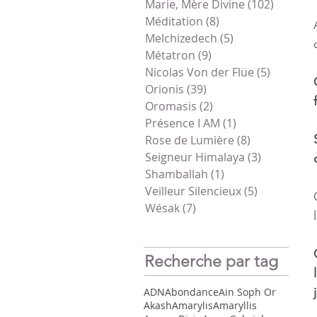
Marie, Mère Divine
(102)
102 pos
Méditation
(8)
8 posts
Melchizedech
(5)
5 posts
Métatron
(9)
9 posts
Nicolas Von der Flüe
(5)
5 posts
Orionis
(39)
39 posts
Oromasis
(2)
2 posts
Présence I AM
(1)
1 post
Rose de Lumière
(8)
8 posts
Seigneur Himalaya
(3)
3 posts
Shamballah
(1)
1 post
Veilleur Silencieux
(5)
5 posts
Wésak
(7)
7 posts
Recherche par tag
ADN
Abondance
Ain Soph Or
Akash
Amarylis
Amaryllis