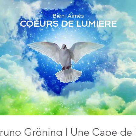
Bien-Aimés
COEURS DE LUMIERE
runo Gröning I Une Cape de 