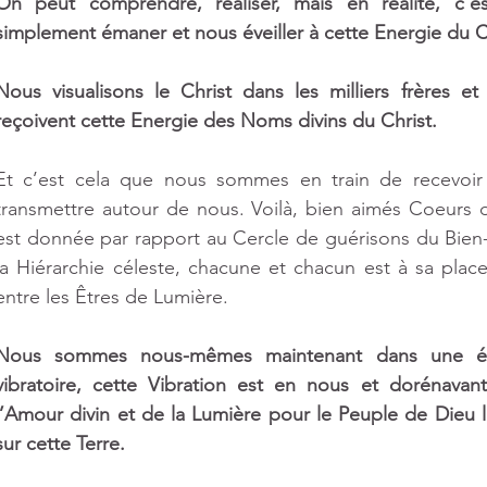
On peut comprendre, réaliser, mais en réalité, c’e
simplement émaner et nous éveiller à cette Energie du Ch
Nous visualisons le Christ dans les milliers frères e
reçoivent cette Energie des Noms divins du Christ.
Et c’est cela que nous sommes en train de recevoir 
transmettre autour de nous. Voilà, bien aimés Coeurs d
est donnée par rapport au Cercle de guérisons du Bien
la Hiérarchie céleste, chacune et chacun est à sa place
entre les Êtres de Lumière.
Nous sommes nous-mêmes maintenant dans une évol
vibratoire, cette Vibration est en nous et dorénavant
l’Amour divin et de la Lumière pour le Peuple de Dieu 
sur cette Terre.