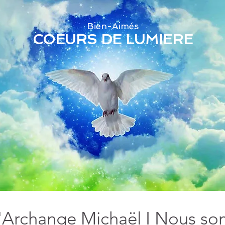
Bien-Aimés
COEURS DE LUMIERE
'Archange Michaël I Nous s