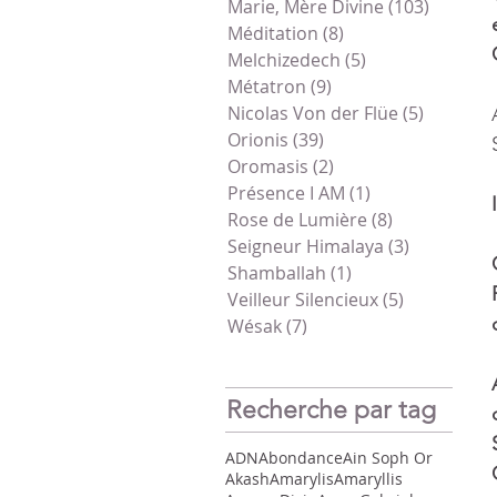
Marie, Mère Divine
(103)
103 pos
Méditation
(8)
8 posts
Melchizedech
(5)
5 posts
Métatron
(9)
9 posts
Nicolas Von der Flüe
(5)
5 posts
Orionis
(39)
39 posts
Oromasis
(2)
2 posts
Présence I AM
(1)
1 post
Rose de Lumière
(8)
8 posts
Seigneur Himalaya
(3)
3 posts
Shamballah
(1)
1 post
Veilleur Silencieux
(5)
5 posts
Wésak
(7)
7 posts
Recherche par tag
ADN
Abondance
Ain Soph Or
Akash
Amarylis
Amaryllis