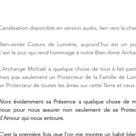
9 posts
Canalisation disponible en version audio, lien vers la cha
sts
Bien-aimés Coeurs de Lumière, aujourd’hui est un jo
c’est le jour qui rend hommage à notre Bien-Aimé Archa
osts
L’Archange Michaël a quelque chose de tout à fait particu
mais pas seulement un Protecteur de la Famille de Lu
 post
un Protecteur de toutes les âmes sur cette Terre et ceux 
Alors évidemment sa Présence a quelque chose de mag
 post
nous pour nous assurer non seulement de sa Protecti
d’Amour qui nous entoure. 
C’est la première fois que l’on me montre un habit bla