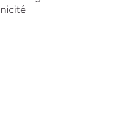
nicité
ant, protecteur et
Votre ADN issu du divin
La fête du
culeux
vient des étoiles
sommes ent
d’Amour et de Lumière
préparer l’
(45)
45 posts