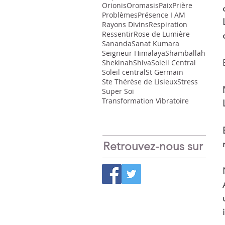
Orionis
Oromasis
Paix
Prière
Problèmes
Présence I AM
Rayons Divins
Respiration
Ressentir
Rose de Lumière
Sananda
Sanat Kumara
Seigneur Himalaya
Shamballah
Shekinah
Shiva
Soleil Central
Soleil central
St Germain
Ste Thérèse de Lisieux
Stress
Super Soi
Transformation Vibratoire
Retrouvez-nous sur