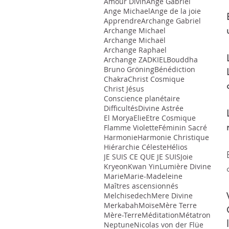
Amour Divin
Ange Gabriel
Ange Michael
Ange de la joie
Apprendre
Archange Gabriel
Archange Michael
Archange Michaël
Archange Raphael
Archange ZADKIEL
Bouddha
Bruno Gröning
Bénédiction
Chakra
Christ Cosmique
Christ Jésus
Conscience planétaire
Difficultés
Divine Astrée
El Morya
Elie
Etre Cosmique
Flamme Violette
Féminin Sacré
Harmonie
Harmonie Christique
Hiérarchie Céleste
Hélios
JE SUIS CE QUE JE SUIS
Joie
Kryeon
Kwan Yin
Lumière Divine
Marie
Marie-Madeleine
Maîtres ascensionnés
Melchisedech
Mere Divine
Merkabah
Moïse
Mère Terre
Mère-Terre
Méditation
Métatron
Neptune
Nicolas von der Flüe