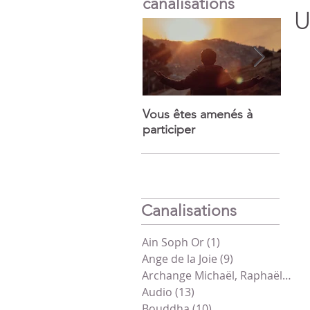
canalisations
U
Vous êtes amenés à
Puiss
participer
mira
Canalisations
Ain Soph Or
(1)
1 post
Ange de la Joie
(9)
9 posts
Archange Michaël, Raphaël, Gabriel
Audio
(13)
13 posts
Bouddha
(10)
10 posts