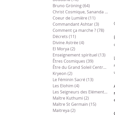
Bruno Gröning
(64)
64 posts
Christ Cosmique, Sananda
(79)
7
Coeur de Lumière
(11)
11 posts
Commandant Ashtar
(3)
3 posts
Comment ça marche ?
(78)
78 po
Décrets
(11)
11 posts
Divine Astrée
(4)
4 posts
El Morya
(2)
2 posts
Enseignement spirituel
(13)
13 p
Êtres Cosmiques
(39)
39 posts
Être du Grand Soleil Central
(1)
1
Kryeon
(2)
2 posts
Le Féminin Sacré
(13)
13 posts
Les Elohim
(4)
4 posts
Les Seigneurs des Eléments
(1)
1
Maître Kuthumi
(2)
2 posts
Maître St Germain
(15)
15 posts
Maitreya
(2)
2 posts