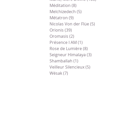
Méditation
(8)
8 posts
Melchizedech
(5)
5 posts
Métatron
(9)
9 posts
Nicolas Von der Flüe
(5)
5 posts
Orionis
(39)
39 posts
Oromasis
(2)
2 posts
Présence I AM
(1)
1 post
Rose de Lumière
(8)
8 posts
Seigneur Himalaya
(3)
3 posts
Shamballah
(1)
1 post
Veilleur Silencieux
(5)
5 posts
Wésak
(7)
7 posts