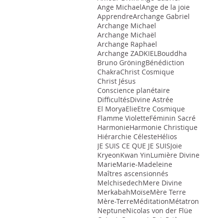
Ange Michael
Ange de la joie
Apprendre
Archange Gabriel
Archange Michael
Archange Michaël
Archange Raphael
Archange ZADKIEL
Bouddha
Bruno Gröning
Bénédiction
Chakra
Christ Cosmique
Christ Jésus
Conscience planétaire
Difficultés
Divine Astrée
El Morya
Elie
Etre Cosmique
Flamme Violette
Féminin Sacré
Harmonie
Harmonie Christique
Hiérarchie Céleste
Hélios
JE SUIS CE QUE JE SUIS
Joie
Kryeon
Kwan Yin
Lumière Divine
Marie
Marie-Madeleine
Maîtres ascensionnés
Melchisedech
Mere Divine
Merkabah
Moïse
Mère Terre
Mère-Terre
Méditation
Métatron
Neptune
Nicolas von der Flüe