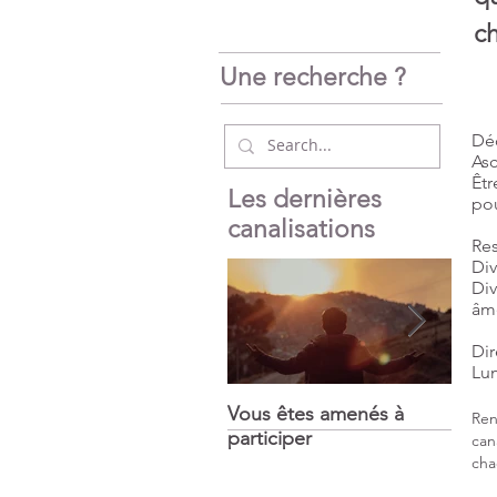
c
Une recherche ?
Dé
As
Êt
Les dernières
pou
canalisations
Re
Div
Div
âm
Di
Lu
Vous êtes amenés à
Puiss
Ren
participer
mira
can
cha