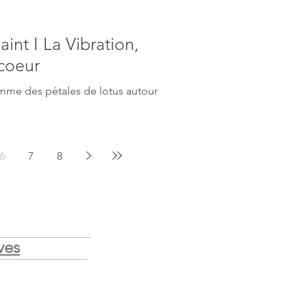
aint I La Vibration,
 coeur
6
7
8
ves