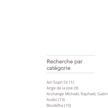
Recherche par
catégorie
Ain Soph Or
(1)
1 post
Ange de la Joie
(9)
9 posts
Archange Michaël, Raphaël, Gabri
Audio
(13)
13 posts
Bouddha
(10)
10 posts