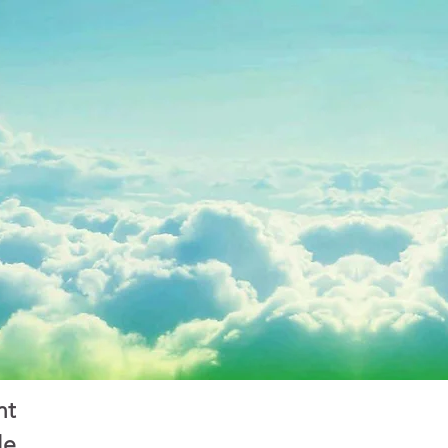
nt
le