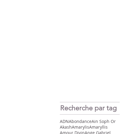
Recherche par tag
ADN
Abondance
Ain Soph Or
Akash
Amarylis
Amaryllis
Amour Divin
Ange Gabriel