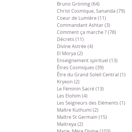
Bruno Gröning
(64)
64 posts
Christ Cosmique, Sananda
(79)
79 
Coeur de Lumière
(11)
11 posts
Commandant Ashtar
(3)
3 posts
Comment ça marche ?
(78)
78 pos
Décrets
(11)
11 posts
Divine Astrée
(4)
4 posts
El Morya
(2)
2 posts
Enseignement spirituel
(13)
13 pos
Êtres Cosmiques
(39)
39 posts
Être du Grand Soleil Central
(1)
1 
Kryeon
(2)
2 posts
Le Féminin Sacré
(13)
13 posts
Les Elohim
(4)
4 posts
Les Seigneurs des Eléments
(1)
1 
Maître Kuthumi
(2)
2 posts
Maître St Germain
(15)
15 posts
Maitreya
(2)
2 posts
Marie, Mère Divine
(103)
103 posts