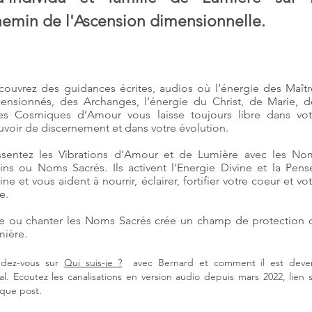
hemin de l'Ascension dimensionnelle.
couvrez des guidances écrites, audios où
l’énergie des Maîtr
censionnés, des Archanges, l’énergie du Christ, de Marie, d
res Cosmiques d’Amour vous laisse toujours libre dans vot
voir de discernement et dans votre évolution.
ssentez les Vibrations d'Amour et de Lumière avec les No
ins ou Noms Sacrés. Ils activent l'Energie Divine et la Pens
ine et vous aident à nourrir, éclairer, fortifier votre coeur et vo
e.
re ou chanter les Noms Sacrés crée un champ de protection 
mière.
ant, protecteur et
Votre ADN issu du divin
La fête d
dez-vous sur
Qui suis-je ?
avec Bernard et comment il est deve
culeux
vient des étoiles
sommes en
al.
Ecoutez les canalisations en version audio
depuis
mars 2022,
lien
d’Amour et de Lumière
préparer l’
que post.