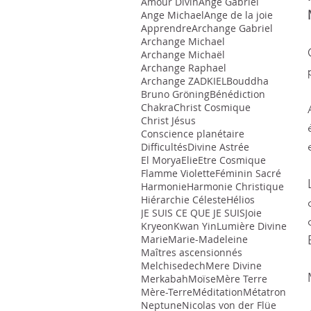
Amour Divin
Ange Gabriel
Ange Michael
Ange de la joie
Apprendre
Archange Gabriel
Archange Michael
Archange Michaël
Archange Raphael
Archange ZADKIEL
Bouddha
Bruno Gröning
Bénédiction
Chakra
Christ Cosmique
Christ Jésus
Conscience planétaire
Difficultés
Divine Astrée
El Morya
Elie
Etre Cosmique
Flamme Violette
Féminin Sacré
Harmonie
Harmonie Christique
Hiérarchie Céleste
Hélios
JE SUIS CE QUE JE SUIS
Joie
Kryeon
Kwan Yin
Lumière Divine
Marie
Marie-Madeleine
Maîtres ascensionnés
Melchisedech
Mere Divine
Merkabah
Moïse
Mère Terre
Mère-Terre
Méditation
Métatron
Neptune
Nicolas von der Flüe