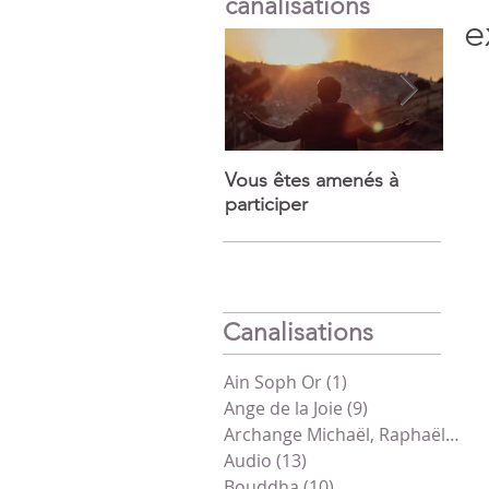
canalisations
e
Vous êtes amenés à
Puiss
participer
mira
Canalisations
Ain Soph Or
(1)
1 post
Ange de la Joie
(9)
9 posts
Archange Michaël, Raphaël, Gabriel
Audio
(13)
13 posts
Bouddha
(10)
10 posts