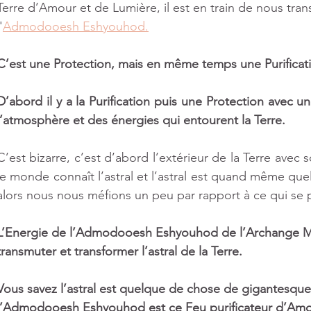
ts
Terre d’Amour et de Lumière, il est en train de nous tran
'
Admodooesh Eshyouhod.
C’est une Protection, mais en même temps une Purificati
D’abord il y a la Purification puis une Protection avec un
l’atmosphère et des énergies qui entourent la Terre.
C’est bizarre, c’est d’abord l’extérieur de la Terre avec son
le monde connaît l’astral et l’astral est quand même que
alors nous nous méfions un peu par rapport à ce qui se 
L’Energie de l’Admodooesh Eshyouhod de l’Archange Mic
transmuter et transformer l’astral de la Terre.
Vous savez l’astral est quelque de chose de gigantesque 
l’Admodooesh Eshyouhod est ce Feu purificateur d’Amou