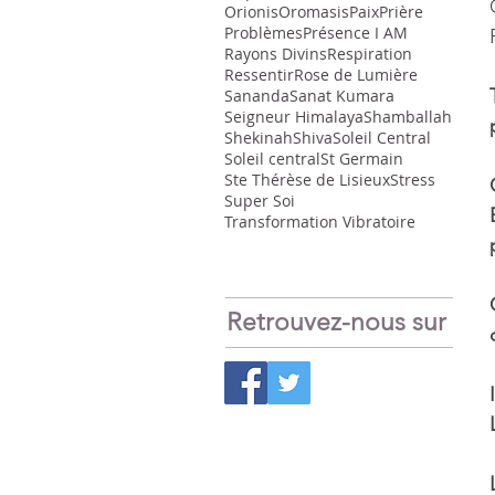
Orionis
Oromasis
Paix
Prière
Problèmes
Présence I AM
Rayons Divins
Respiration
Ressentir
Rose de Lumière
Sananda
Sanat Kumara
Seigneur Himalaya
Shamballah
Shekinah
Shiva
Soleil Central
Soleil central
St Germain
Ste Thérèse de Lisieux
Stress
Super Soi
Transformation Vibratoire
Retrouvez-nous sur