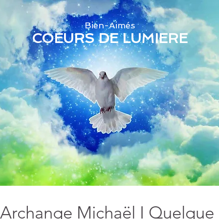
Bien-Aimés
COEURS DE LUMIERE
’Archange Michaël I Quelque 