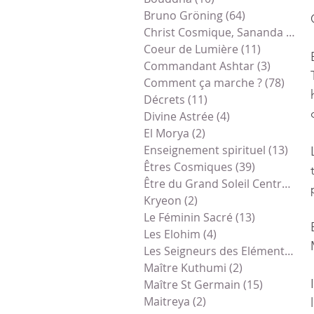
Bruno Gröning
(64)
64 posts
Christ Cosmique, Sananda
(79)
7
Coeur de Lumière
(11)
11 posts
Commandant Ashtar
(3)
3 posts
Comment ça marche ?
(78)
78 po
Décrets
(11)
11 posts
Divine Astrée
(4)
4 posts
El Morya
(2)
2 posts
Enseignement spirituel
(13)
13 p
Êtres Cosmiques
(39)
39 posts
Être du Grand Soleil Central
(1)
1
Kryeon
(2)
2 posts
Le Féminin Sacré
(13)
13 posts
Les Elohim
(4)
4 posts
Les Seigneurs des Eléments
(1)
1
Maître Kuthumi
(2)
2 posts
Maître St Germain
(15)
15 posts
Maitreya
(2)
2 posts