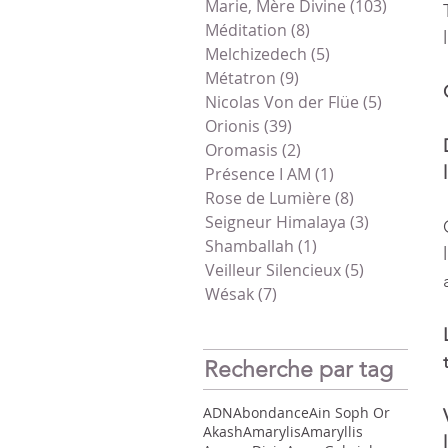
Marie, Mère Divine
(103)
103 pos
Méditation
(8)
8 posts
l
Melchizedech
(5)
5 posts
Métatron
(9)
9 posts
Nicolas Von der Flüe
(5)
5 posts
Orionis
(39)
39 posts
Oromasis
(2)
2 posts
Présence I AM
(1)
1 post
Rose de Lumière
(8)
8 posts
Seigneur Himalaya
(3)
3 posts
Shamballah
(1)
1 post
Veilleur Silencieux
(5)
5 posts
Wésak
(7)
7 posts
Recherche par tag
ADN
Abondance
Ain Soph Or
Akash
Amarylis
Amaryllis