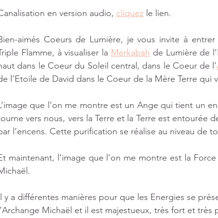
Canalisation en version audio, 
cliquez
 le lien.
9 posts
Bien-aimés Coeurs de Lumière, je vous invite à entrer 
Triple Flamme, à visualiser la 
Merkabah
 de Lumière de l’
sts
haut dans le Coeur du Soleil central, dans le Coeur de l’
de l’Etoile de David dans le Coeur de la Mère Terre qui v
osts
L’image que l’on me montre est un Ange qui tient un ence
tourne vers nous, vers la Terre et la Terre est entourée d
 post
par l’encens. Cette purification se réalise au niveau de to
Et maintenant, l’image que l’on me montre est la Force 
Michaël. 
 post
Il y a différentes manières pour que les Energies se présen
l’Archange Michaël et il est majestueux, très fort et très 