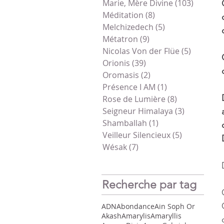
Marie, Mère Divine
(103)
103 pos
Méditation
(8)
8 posts
Melchizedech
(5)
5 posts
Métatron
(9)
9 posts
Nicolas Von der Flüe
(5)
5 posts
Orionis
(39)
39 posts
Oromasis
(2)
2 posts
Présence I AM
(1)
1 post
Rose de Lumière
(8)
8 posts
Seigneur Himalaya
(3)
3 posts
Shamballah
(1)
1 post
Veilleur Silencieux
(5)
5 posts
Wésak
(7)
7 posts
Recherche par tag
ADN
Abondance
Ain Soph Or
Akash
Amarylis
Amaryllis