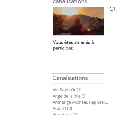
canalisations
c
Vous êtes amenés à
Votre
participer.
vient
d’Am
Canalisations
Ain Soph Or
(1)
1 post
Ange de la Joie
(9)
9 posts
Archange Michaël, Raphaël, Gabriel
Audio
(13)
13 posts
Bouddha
(10)
10 posts