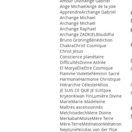
Amour Divin
Ange Gabriel
Ange Michael
Ange de la joie
Apprendre
Archange Gabriel
Archange Michael
Archange Michaël
Archange Raphael
Archange ZADKIEL
Bouddha
Bruno Gröning
Bénédiction
Chakra
Christ Cosmique
Christ Jésus
Conscience planétaire
Difficultés
Divine Astrée
El Morya
Elie
Etre Cosmique
Flamme Violette
Féminin Sacré
Harmonie
Harmonie Christique
Hiérarchie Céleste
Hélios
JE SUIS CE QUE JE SUIS
Joie
Kryeon
Kwan Yin
Lumière Divine
Marie
Marie-Madeleine
Maîtres ascensionnés
Melchisedech
Mere Divine
Merkabah
Moïse
Mère Terre
Mère-Terre
Méditation
Métatron
Neptune
Nicolas von der Flüe