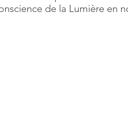
onscience de la Lumière en n
 ADN issu du divin
La fête du Wesak I Nous
Puissant, p
 des étoiles
sommes entrain de
miraculeux
our et de Lumière
préparer l’unicité
(45)
45 posts