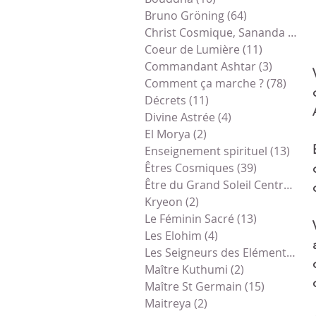
Bruno Gröning
(64)
64 posts
Christ Cosmique, Sananda
(79)
7
Coeur de Lumière
(11)
11 posts
Commandant Ashtar
(3)
3 posts
Comment ça marche ?
(78)
78 po
Décrets
(11)
11 posts
Divine Astrée
(4)
4 posts
El Morya
(2)
2 posts
Enseignement spirituel
(13)
13 p
Êtres Cosmiques
(39)
39 posts
Être du Grand Soleil Central
(1)
1
Kryeon
(2)
2 posts
Le Féminin Sacré
(13)
13 posts
Les Elohim
(4)
4 posts
Les Seigneurs des Eléments
(1)
1
Maître Kuthumi
(2)
2 posts
Maître St Germain
(15)
15 posts
Maitreya
(2)
2 posts