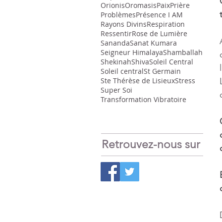
Orionis
Oromasis
Paix
Prière
Problèmes
Présence I AM
Rayons Divins
Respiration
Ressentir
Rose de Lumière
Sananda
Sanat Kumara
Seigneur Himalaya
Shamballah
Shekinah
Shiva
Soleil Central
Soleil central
St Germain
Ste Thérèse de Lisieux
Stress
Super Soi
Transformation Vibratoire
Retrouvez-nous sur