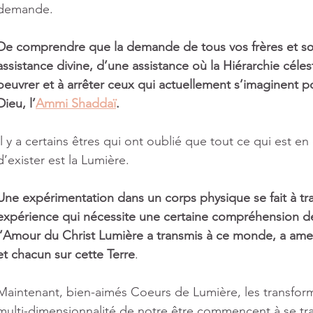
demande.
De comprendre que la demande de tous vos frères et s
assistance divine, d’une assistance où la Hiérarchie céle
oeuvrer et à arrêter ceux qui actuellement s’imaginent p
Dieu, l’
Ammi Shaddaï
.
Il y a certains êtres qui ont oublié que tout ce qui est en
d’exister est la Lumière.
Une expérimentation dans un corps physique se fait à tra
expérience qui nécessite une certaine compréhension de
l’Amour du Christ Lumière a transmis à ce monde, a am
et chacun sur cette Terre
.
Maintenant, bien-aimés Coeurs de Lumière, les transfor
multi-dimensionnalité de notre être commencent à se t