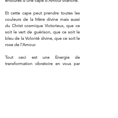
entourés d’une cape d’Amour blanche. 
Et cette cape peut prendre toutes les 
couleurs de la Mère divine mais aussi 
du Christ cosmique Victorieux, que ce 
soit le vert de guérison, que ce soit le 
bleu de la Volonté divine, que ce soit le 
rose de l’Amour. 
Tout ceci est une Energie de 
transformation vibratoire en vous par 
cette cape qui vous entoure, qui vous 
remplit et qui vous donne la possibilité 
de partager cela autour de vous avec 
vos frères et sœurs, même à distance. 
Vous savez que la distance est 
uniquement une représentation de ce 
que vous pouvez émaner pour la Paix, 