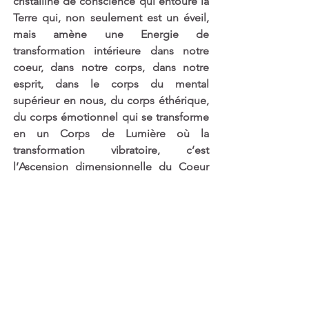
cristalline de conscience qui entoure la 
Terre qui, non seulement est un éveil, 
mais amène une Energie de 
transformation intérieure dans notre 
coeur, dans notre corps, dans notre 
esprit, dans le corps du mental 
supérieur en nous, du corps éthérique, 
du corps émotionnel qui se transforme 
en un Corps de Lumière où la 
transformation vibratoire, c’est 
l’Ascension dimensionnelle du Coeur 
de l’Ain Soph Or en nous-mêmes.
Voilà, bien-aimés Coeurs de Lumière, 
cette Energie dans la Renaissance de la 
Flamme de la Résurrection et de la Vie.
Souvent une nature soit-disant morte 
peut être dans une transformation 