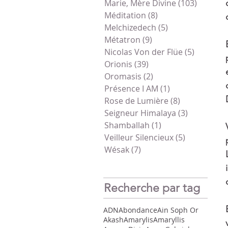
Marie, Mère Divine
(103)
103 pos
Méditation
(8)
8 posts
Melchizedech
(5)
5 posts
Métatron
(9)
9 posts
Nicolas Von der Flüe
(5)
5 posts
Orionis
(39)
39 posts
Oromasis
(2)
2 posts
Présence I AM
(1)
1 post
Rose de Lumière
(8)
8 posts
Seigneur Himalaya
(3)
3 posts
Shamballah
(1)
1 post
Veilleur Silencieux
(5)
5 posts
Wésak
(7)
7 posts
Recherche par tag
ADN
Abondance
Ain Soph Or
Akash
Amarylis
Amaryllis