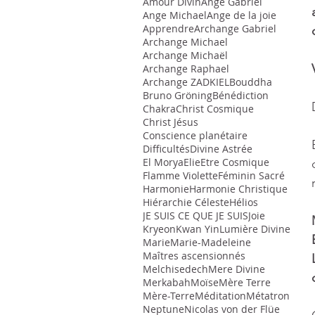
Amour Divin
Ange Gabriel
Ange Michael
Ange de la joie
Apprendre
Archange Gabriel
Archange Michael
Archange Michaël
Archange Raphael
Archange ZADKIEL
Bouddha
Bruno Gröning
Bénédiction
Chakra
Christ Cosmique
Christ Jésus
Conscience planétaire
Difficultés
Divine Astrée
El Morya
Elie
Etre Cosmique
Flamme Violette
Féminin Sacré
Harmonie
Harmonie Christique
Hiérarchie Céleste
Hélios
JE SUIS CE QUE JE SUIS
Joie
Kryeon
Kwan Yin
Lumière Divine
Marie
Marie-Madeleine
Maîtres ascensionnés
Melchisedech
Mere Divine
Merkabah
Moïse
Mère Terre
Mère-Terre
Méditation
Métatron
Neptune
Nicolas von der Flüe