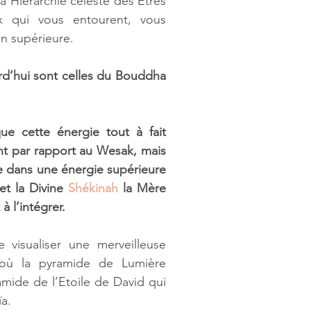
a Hiérarchie céleste des Êtres 
 qui vous entourent, vous 
 supérieure. 
d’hui sont celles du Bouddha 
e cette énergie tout à fait 
nt par rapport au Wesak, mais 
e dans une énergie supérieure 
t la Divine 
Shékinah
 la Mère 
 l’intégrer. 
Nous vous invitons, comme vous avez l’habitude, de visualiser une merveilleuse 
où la pyramide de Lumière 
amide de l’Etoile de David qui 
a.