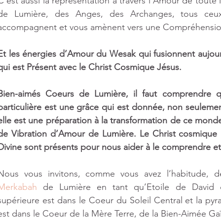
C’est aussi la représentation à travers l’Amour de toute l
de Lumière, des Anges, des Archanges, tous ceux
accompagnent et vous amènent vers une Compréhension
Et les énergies d’Amour du Wesak qui fusionnent aujour
qui est Présent avec le Christ Cosmique Jésus. 
Bien-aimés Coeurs de Lumière, il faut comprendre qu
particulière est une grâce qui est donnée, non seuleme
elle est une préparation à la transformation de ce mond
de Vibration d’Amour de Lumière. Le Christ cosmique e
Divine sont présents pour nous aider à le comprendre et à
Merkabah
 de Lumière en tant qu’Etoile de David 
supérieure est dans le Coeur du Soleil Central et la pyr
est dans le Coeur de la Mère Terre, de la Bien-Aimée Gaï