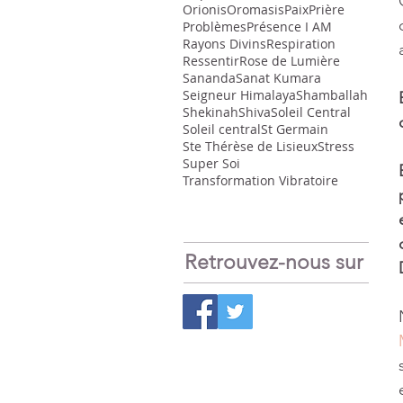
Orionis
Oromasis
Paix
Prière
Problèmes
Présence I AM
Rayons Divins
Respiration
Ressentir
Rose de Lumière
Sananda
Sanat Kumara
Seigneur Himalaya
Shamballah
Shekinah
Shiva
Soleil Central
Soleil central
St Germain
Ste Thérèse de Lisieux
Stress
Super Soi
Transformation Vibratoire
Retrouvez-nous sur