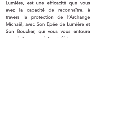
Lumière, est une efficacité que vous 
avez la capacité de reconnaître, à 
travers la protection de l’Archange 
Michaël, avec Son Epée de Lumière et 
Son Bouclier, qui vous vous entoure 
pour éviter une création inférieure. 
Cela est donné de façon simple et 
directe par une compréhension qui 
vous donne la Protection de l’Archange 
Michaël, mais aussi d’un Être de 
Lumière que vous demandez avec 
sincérité dans votre coeur de porter 
cette énergie d’Amour de votre propre 
création, au Coeur de l’Ain Soph Or, au 
Coeur de la Source. 
Et lorsque vous comprenez qu’un Être 
en représentation du Père Divin, de la 