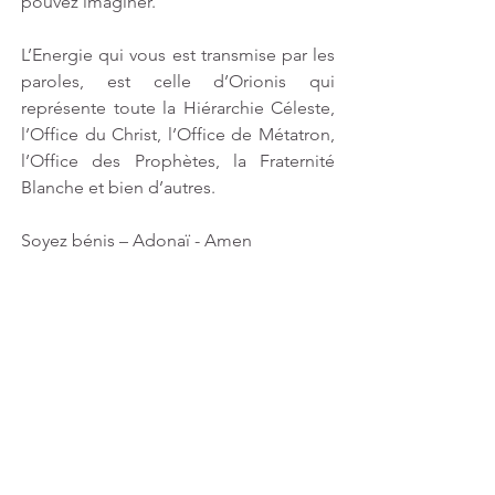
pouvez imaginer.
L’Energie qui vous est transmise par les 
paroles, est celle d’Orionis qui 
représente toute la Hiérarchie Céleste, 
l’Office du Christ, l’Office de Métatron, 
l’Office des Prophètes, la Fraternité 
Blanche et bien d’autres.
Soyez bénis – Adonaï - Amen 
Canalisé par 
Bernard
Pour connaitre les nouveaux messages, 
inscrivez-vous à notre newsletter en bas 
de cette page.;-)
Mots-clés :
Christ Cosmique
Conscience planétaire
Shekinah
Archange Michael
Orionis