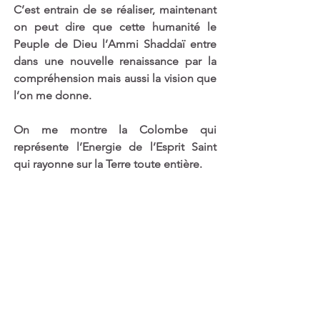
C’est entrain de se réaliser, maintenant 
on peut dire que cette humanité le 
Peuple de Dieu l’Ammi Shaddaï entre 
dans une nouvelle renaissance par la 
compréhension mais aussi la vision que 
l’on me donne.
On me montre la Colombe qui 
représente l’Energie de l’Esprit Saint 
qui rayonne sur la Terre toute entière.
Donc à un moment donné on aura une 
Compréhension, une vision d’accepter 
ces transformations, de les soutenir et 
de les partager avec nos frères et sœurs 
sur Terre et ceux qui sont de l’autre 
côté du voile
.
Voilà, bien-aimés Coeurs de Lumière, le 