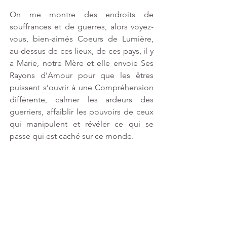
On me montre des endroits de 
souffrances et de guerres, alors voyez-
vous, bien-aimés Coeurs de Lumière, 
au-dessus de ces lieux, de ces pays, il y 
a Marie, notre Mère et elle envoie Ses 
Rayons d’Amour pour que les êtres 
puissent s’ouvrir à une Compréhension 
différente, calmer les ardeurs des 
guerriers, affaiblir les pouvoirs de ceux 
qui manipulent et révéler ce qui se 
passe qui est caché sur ce monde.
Comprenez que l’Energie de Lumière 
maintenant est une Energie 
d’Ascension qui ne peut être arrêtée. 
C’est ce qui en vous, à travers vous, 
vous amène à dépasser les aléas du 