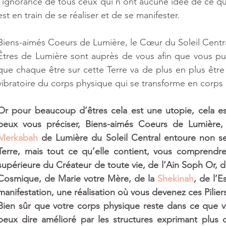
l’ignorance de tous ceux qui n’ont aucune idée de ce qu’
est en train de se réaliser et de se manifester.
Biens-aimés Coeurs de Lumière, le Cœur du Soleil Central
Êtres de Lumière sont auprès de vous afin que vous pui
que chaque être sur cette Terre va de plus en plus être
vibratoire du corps physique qui se transforme en corps
Or pour beaucoup d’êtres cela est une utopie, cela est 
Merkabah
 de Lumière du Soleil Central entoure non s
Terre, mais tout ce qu’elle contient, vous comprendrez
supérieure du Créateur de toute vie, de l’Ain Soph Or, d
Cosmique, de Marie votre Mère, de la 
Shekinah
, de l’E
manifestation, une réalisation où vous devenez ces Pilier
Bien sûr que votre corps physique reste dans ce que v
peux dire amélioré par les structures exprimant plus 