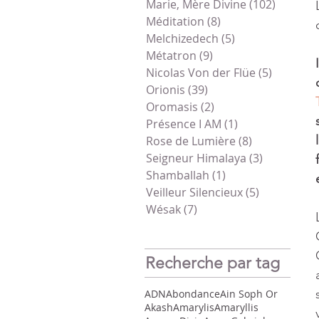
Marie, Mère Divine
(102)
102 pos
Méditation
(8)
8 posts
Melchizedech
(5)
5 posts
Métatron
(9)
9 posts
Nicolas Von der Flüe
(5)
5 posts
Orionis
(39)
39 posts
Oromasis
(2)
2 posts
Présence I AM
(1)
1 post
Rose de Lumière
(8)
8 posts
Seigneur Himalaya
(3)
3 posts
Shamballah
(1)
1 post
Veilleur Silencieux
(5)
5 posts
Wésak
(7)
7 posts
Recherche par tag
ADN
Abondance
Ain Soph Or
Akash
Amarylis
Amaryllis