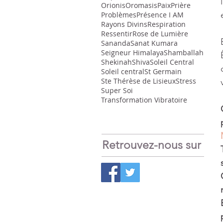
Orionis
Oromasis
Paix
Prière
Problèmes
Présence I AM
Rayons Divins
Respiration
Ressentir
Rose de Lumière
Sananda
Sanat Kumara
Seigneur Himalaya
Shamballah
Shekinah
Shiva
Soleil Central
Soleil central
St Germain
Ste Thérèse de Lisieux
Stress
Super Soi
Transformation Vibratoire
Retrouvez-nous sur