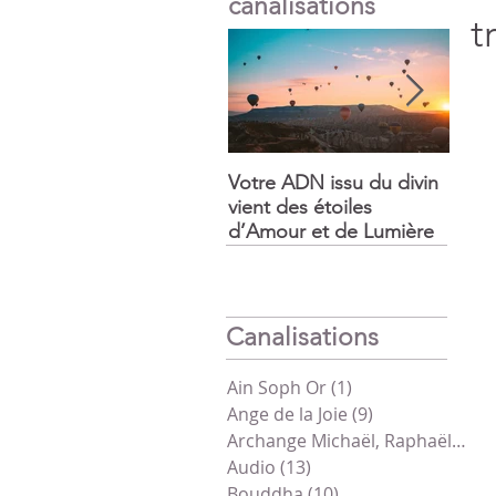
canalisations
t
Votre ADN issu du divin
La f
vient des étoiles
somm
d’Amour et de Lumière
prépa
Canalisations
Ain Soph Or
(1)
1 post
Ange de la Joie
(9)
9 posts
Archange Michaël, Raphaël, Gabriel
Audio
(13)
13 posts
Bouddha
(10)
10 posts