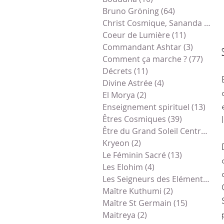
Bruno Gröning
(64)
64 posts
Christ Cosmique, Sananda
(78)
7
Coeur de Lumière
(11)
11 posts
Commandant Ashtar
(3)
3 posts
Comment ça marche ?
(77)
77 po
Décrets
(11)
11 posts
Divine Astrée
(4)
4 posts
El Morya
(2)
2 posts
Enseignement spirituel
(13)
13 p
Êtres Cosmiques
(39)
39 posts
Être du Grand Soleil Central
(1)
1
Kryeon
(2)
2 posts
Le Féminin Sacré
(13)
13 posts
Les Elohim
(4)
4 posts
Les Seigneurs des Eléments
(1)
1
Maître Kuthumi
(2)
2 posts
Maître St Germain
(15)
15 posts
Maitreya
(2)
2 posts