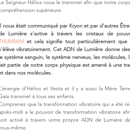
ts
Le Seigneur Hélios nous le transmet afin que notre corps
compréhension supérieure.
Il nous était communiqué par Kryon et par d’autres Êtr
de Lumière s’active à travers les cristaux de pouv
THUMMIM
 et cela signifie tout particulièrement qu
s’élève vibratoirement. Cet ADN de Lumière donne des 
le système sanguin, le système nerveux, les molécules, les
fait partie de notre corps physique est amené à une tra
et dans nos molécules.
L’énergie d’Hélios et Vesta et il y a aussi la Mère Terr
Gaïa transmet à tous ses enfants. 
Comprenez que la transformation vibratoire qui a été réa
après-midi a le pouvoir de transformation vibratoire af
soit activé à travers votre propre ADN de Lumière de 
vous-même.