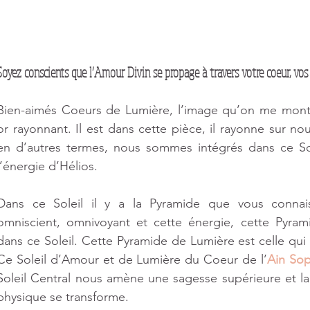
8 posts
Soyez conscients que l’Amour Divin se propage à travers votre coeur, vos 
sts
Bien-aimés Coeurs de Lumière, l’image qu’on me montre
or rayonnant. Il est dans cette pièce, il rayonne sur nou
en d’autres termes, nous sommes intégrés dans ce Sol
osts
l’énergie d’Hélios.
 post
Dans ce Soleil il y a la Pyramide que vous connaiss
omniscient, omnivoyant et cette énergie, cette Pyram
dans ce Soleil. Cette Pyramide de Lumière est celle qui 
 post
Ce Soleil d’Amour et de Lumière du Coeur de l’
Ain So
Soleil Central nous amène une sagesse supérieure et l
physique se transforme. 