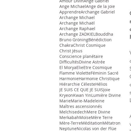
Amour Divin
Ange Gabriel
Ange Michael
Ange de la joie
Apprendre
Archange Gabriel
Archange Michael
Archange Michaël
Archange Raphael
Archange ZADKIEL
Bouddha
Bruno Gröning
Bénédiction
Chakra
Christ Cosmique
Christ Jésus
Conscience planétaire
Difficultés
Divine Astrée
El Morya
Elie
Etre Cosmique
Flamme Violette
Féminin Sacré
Harmonie
Harmonie Christique
Hiérarchie Céleste
Hélios
JE SUIS CE QUE JE SUIS
Joie
Kryeon
Kwan Yin
Lumière Divine
Marie
Marie-Madeleine
Maîtres ascensionnés
Melchisedech
Mere Divine
Merkabah
Moïse
Mère Terre
Mère-Terre
Méditation
Métatron
Neptune
Nicolas von der Flüe