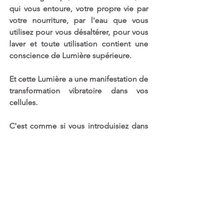
qui vous entoure, votre propre vie par 
votre nourriture, par l'eau que vous 
utilisez pour vous désaltérer, pour vous 
laver et toute utilisation contient une 
conscience de Lumière supérieure.
Et cette Lumière a une manifestation de 
transformation vibratoire dans vos 
cellules.
C'est comme si vous introduisiez dans 
l'atome même de votre cellule une 
compréhension de créativité de 
Lumière Supérieure et c'est en premier 
lieu une énergie d’eau de création 
supérieure en vous qui vous élèvent et 
qui vous transforment.