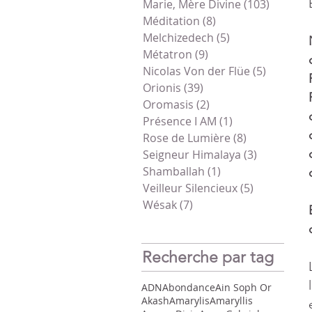
Marie, Mère Divine
(103)
103 pos
Méditation
(8)
8 posts
Melchizedech
(5)
5 posts
Métatron
(9)
9 posts
Nicolas Von der Flüe
(5)
5 posts
Orionis
(39)
39 posts
Oromasis
(2)
2 posts
Présence I AM
(1)
1 post
Rose de Lumière
(8)
8 posts
Seigneur Himalaya
(3)
3 posts
Shamballah
(1)
1 post
Veilleur Silencieux
(5)
5 posts
Wésak
(7)
7 posts
Recherche par tag
ADN
Abondance
Ain Soph Or
Akash
Amarylis
Amaryllis