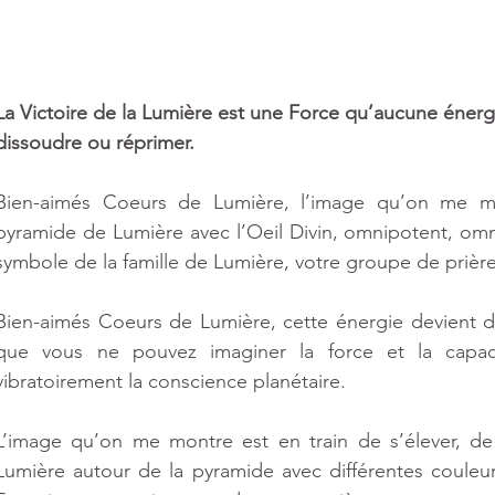
9 posts
La Victoire de la Lumière est une Force qu’aucune énergi
sts
dissoudre ou réprimer. 
Bien-aimés Coeurs de Lumière, l’image qu’on me mon
pyramide de Lumière avec l’Oeil Divin, omnipotent, omni
osts
symbole de la famille de Lumière, votre groupe de prière
 post
Bien-aimés Coeurs de Lumière, cette énergie devient de
que vous ne pouvez imaginer la force et la capacit
vibratoirement la conscience planétaire. 
 post
L’image qu’on me montre est en train de s’élever, de 
Lumière autour de la pyramide avec différentes couleur