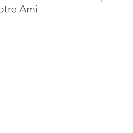
otre Ami
ant, protecteur et
Votre ADN issu du divin
La fête du
culeux
vient des étoiles
sommes ent
d’Amour et de Lumière
préparer l’
(45)
45 posts