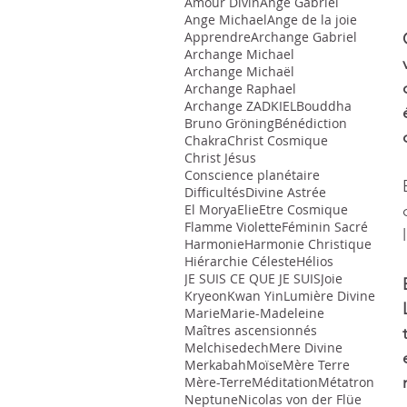
Amour Divin
Ange Gabriel
Ange Michael
Ange de la joie
Apprendre
Archange Gabriel
Archange Michael
Archange Michaël
Archange Raphael
Archange ZADKIEL
Bouddha
Bruno Gröning
Bénédiction
Chakra
Christ Cosmique
Christ Jésus
Conscience planétaire
Difficultés
Divine Astrée
El Morya
Elie
Etre Cosmique
Flamme Violette
Féminin Sacré
Harmonie
Harmonie Christique
Hiérarchie Céleste
Hélios
JE SUIS CE QUE JE SUIS
Joie
Kryeon
Kwan Yin
Lumière Divine
Marie
Marie-Madeleine
Maîtres ascensionnés
Melchisedech
Mere Divine
Merkabah
Moïse
Mère Terre
Mère-Terre
Méditation
Métatron
Neptune
Nicolas von der Flüe