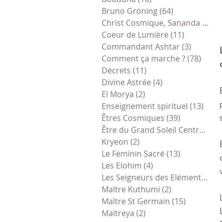
Bruno Gröning
(64)
64 posts
Christ Cosmique, Sananda
(79)
7
Coeur de Lumière
(11)
11 posts
Commandant Ashtar
(3)
3 posts
Comment ça marche ?
(78)
78 po
Décrets
(11)
11 posts
Divine Astrée
(4)
4 posts
El Morya
(2)
2 posts
Enseignement spirituel
(13)
13 p
Êtres Cosmiques
(39)
39 posts
Être du Grand Soleil Central
(1)
1
Kryeon
(2)
2 posts
Le Féminin Sacré
(13)
13 posts
Les Elohim
(4)
4 posts
Les Seigneurs des Eléments
(1)
1
Maître Kuthumi
(2)
2 posts
Maître St Germain
(15)
15 posts
Maitreya
(2)
2 posts