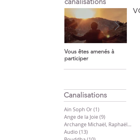
canalisations
v
Vous êtes amenés à
Puiss
participer
mira
Canalisations
Ain Soph Or
(1)
1 post
Ange de la Joie
(9)
9 posts
Archange Michaël, Raphaël, Gabriel
Audio
(13)
13 posts
Bouddha
(10)
10 posts