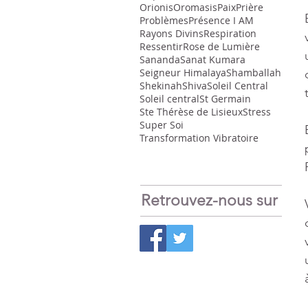
Orionis
Oromasis
Paix
Prière
Problèmes
Présence I AM
Rayons Divins
Respiration
Ressentir
Rose de Lumière
Sananda
Sanat Kumara
Seigneur Himalaya
Shamballah
Shekinah
Shiva
Soleil Central
Soleil central
St Germain
Ste Thérèse de Lisieux
Stress
Super Soi
Transformation Vibratoire
Retrouvez-nous sur