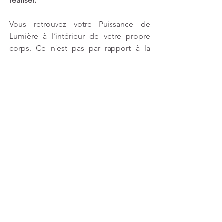
réaliser. 
Vous retrouvez votre Puissance de 
Lumière à l’intérieur de votre propre 
corps. Ce n’est pas par rapport à la 
connaissance intellectuelle mais à la 
compréhension de l’Amour, de la 
Sagesse intérieure de votre propre 
Triple Flamme
 que vous réalisez des 
miracles.
Il vous a été dit et répété que c’est 
l’énergie de la Shekinah, de l’Esprit-
Saint qui maintenant se développe en 
vous et vous inspire. C’est ce qui réalise 
cette Perfection à travers vous en ce 
moment-même ainsi que ce 
changement dimensionnel dans votre 
corps, dans votre âme et dans votre 