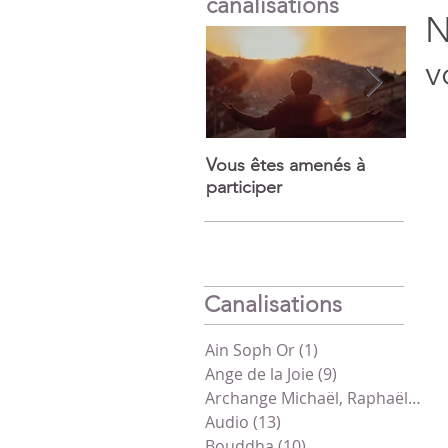
canalisations
N
v
Vous êtes amenés à
Puiss
participer
mira
Canalisations
Ain Soph Or
(1)
1 post
Ange de la Joie
(9)
9 posts
Archange Michaël, Raphaël, Gabriel
Audio
(13)
13 posts
Bouddha
(10)
10 posts