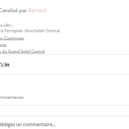
Canalisé par 
Bernard
s-clés :
e-Terre
plan Divin
Soleil Central
es Cosmiques
onis
e du Grand Soleil Central
mmentaires
Rédigez un commentaire...