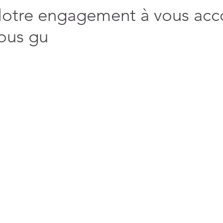
otre engagement à vous acc
ous gu
ant, protecteur et
Votre ADN issu du divin
La fête du
culeux
vient des étoiles
sommes ent
d’Amour et de Lumière
préparer l’
(45)
45 posts