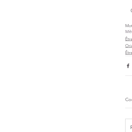
Mot
Mèr
Êtr
Ori
Êtr
Co