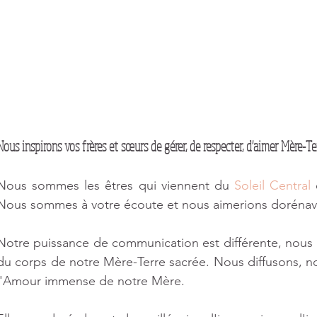
9 posts
sts
Nous inspirons vos frères et sœurs de gérer, de respecter, d'aimer Mère-Ter
osts
 post
Nous sommes les êtres qui viennent du 
Soleil Central
 
Nous sommes à votre écoute et nous aimerions doréna
Notre puissance de communication est différente, nous 
 post
du corps de notre Mère-Terre sacrée. Nous diffusons, n
l'Amour immense de notre Mère.