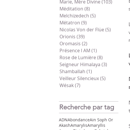
Marie, Mère Divine
(103)
103 pos
Méditation
(8)
8 posts
Melchizedech
(5)
5 posts
Métatron
(9)
9 posts
Nicolas Von der Flüe
(5)
5 posts
Orionis
(39)
39 posts
Oromasis
(2)
2 posts
Présence I AM
(1)
1 post
Rose de Lumière
(8)
8 posts
Seigneur Himalaya
(3)
3 posts
Shamballah
(1)
1 post
Veilleur Silencieux
(5)
5 posts
Wésak
(7)
7 posts
Recherche par tag
ADN
Abondance
Ain Soph Or
Akash
Amarylis
Amaryllis