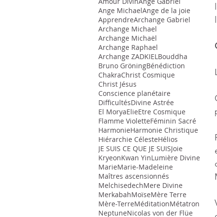
Amour Divin
Ange Gabriel
Ange Michael
Ange de la joie
Apprendre
Archange Gabriel
Archange Michael
Archange Michaël
Archange Raphael
Archange ZADKIEL
Bouddha
Bruno Gröning
Bénédiction
Chakra
Christ Cosmique
Christ Jésus
Conscience planétaire
Difficultés
Divine Astrée
El Morya
Elie
Etre Cosmique
Flamme Violette
Féminin Sacré
Harmonie
Harmonie Christique
Hiérarchie Céleste
Hélios
JE SUIS CE QUE JE SUIS
Joie
Kryeon
Kwan Yin
Lumière Divine
Marie
Marie-Madeleine
Maîtres ascensionnés
Melchisedech
Mere Divine
Merkabah
Moïse
Mère Terre
Mère-Terre
Méditation
Métatron
Neptune
Nicolas von der Flüe