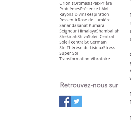
Orionis
Oromasis
Paix
Prière
Problèmes
Présence I AM
Rayons Divins
Respiration
Ressentir
Rose de Lumière
Sananda
Sanat Kumara
Seigneur Himalaya
Shamballah
Shekinah
Shiva
Soleil Central
Soleil central
St Germain
Ste Thérèse de Lisieux
Stress
Super Soi
Transformation Vibratoire
Retrouvez-nous sur