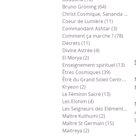
Bruno Gröning
(64)
64 posts
Christ Cosmique, Sananda
(79)
7
Coeur de Lumière
(11)
11 posts
Commandant Ashtar
(3)
3 posts
Comment ça marche ?
(78)
78 po
Décrets
(11)
11 posts
Divine Astrée
(4)
4 posts
El Morya
(2)
2 posts
Enseignement spirituel
(13)
13 p
Êtres Cosmiques
(39)
39 posts
Être du Grand Soleil Central
(1)
1
Kryeon
(2)
2 posts
Le Féminin Sacré
(13)
13 posts
Les Elohim
(4)
4 posts
Les Seigneurs des Eléments
(1)
1
Maître Kuthumi
(2)
2 posts
Maître St Germain
(15)
15 posts
Maitreya
(2)
2 posts